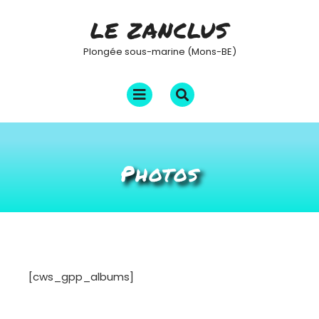
Skip
LE ZANCLUS
to
content
Plongée sous-marine (Mons-BE)
Open
Menu
Photos
[cws_gpp_albums]