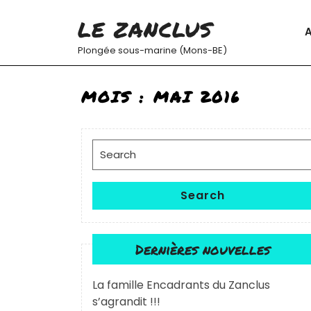
Skip
LE ZANCLUS
to
A
content
Plongée sous-marine (Mons-BE)
MOIS :
MAI 2016
Search
for:
Search
Dernières nouvelles
La famille Encadrants du Zanclus
s’agrandit !!!