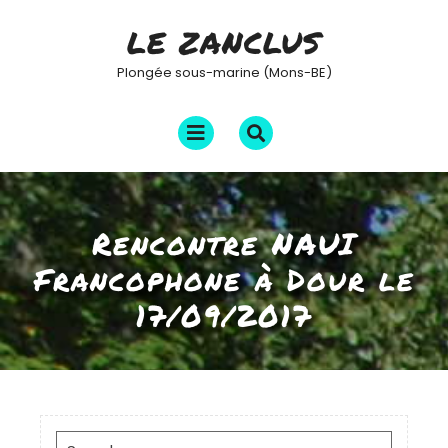
Skip
LE ZANCLUS
to
content
Plongée sous-marine (Mons-BE)
Open
Menu
Rencontre NAUI
Francophone à Dour le
17/09/2017
Search