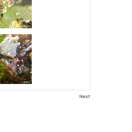
Next
Next
Post