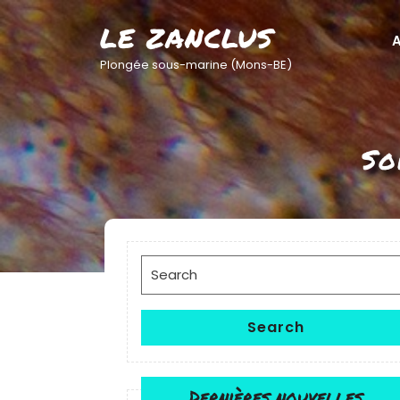
Skip
LE ZANCLUS
to
A
content
Plongée sous-marine (Mons-BE)
So
Search
for:
Search
Dernières nouvelles