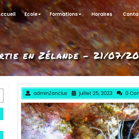
ccueil
Ecole
Formations
Horaires
Conta
rtie en Zélande – 21/07/2
adminZanclus
juillet 25, 2023
0 Co