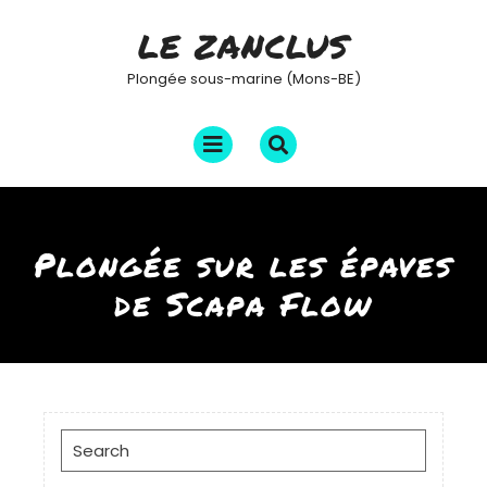
Skip
LE ZANCLUS
to
content
Plongée sous-marine (Mons-BE)
Open
Menu
Plongée sur les épaves
de Scapa Flow
Search
for: