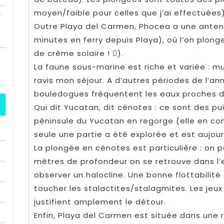
moyen/faible pour celles que j’ai effectuées)
r
Outre Playa del Carmen, Phocea a une antenn
minutes en ferry depuis Playa), où l’on plon
de crème solaire ! ).
La faune sous-marine est riche et variée : mu
ravis mon séjour. A d’autres périodes de l’an
bouledogues fréquentent les eaux proches d
Qui dit Yucatan, dit cénotes : ce sont des pu
péninsule du Yucatan en regorge (elle en co
seule une partie a été explorée et est aujou
La plongée en cénotes est particulière : on 
mètres de profondeur on se retrouve dans l’
observer un halocline. Une bonne flottabilité
toucher les stalactites/stalagmites. Les jeu
justifient amplement le détour.
Enfin, Playa del Carmen est située dans une 