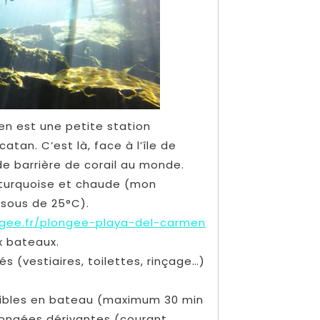
en est une petite station
catan. C’est là, face à l’île de
e barrière de corail au monde.
 turquoise et chaude (mon
ssous de 25°C).
ngee.fr/plongee-playa-del-carmen
x bateaux.
 (vestiaires, toilettes, rinçage…)
sibles en bateau (maximum 30 min
longées dérivantes (courant