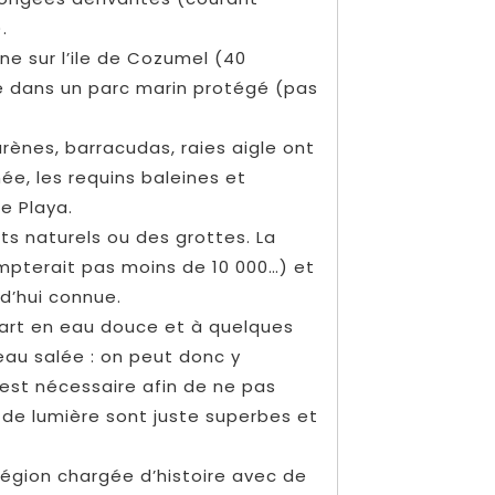
.
e sur l’ile de Cozumel (40
ge dans un parc marin protégé (pas
rènes, barracudas, raies aigle ont
née, les requins baleines et
e Playa.
its naturels ou des grottes. La
mpterait pas moins de 10 000…) et
rd’hui connue.
part en eau douce et à quelques
eau salée : on peut donc y
 est nécessaire afin de ne pas
x de lumière sont juste superbes et
région chargée d’histoire avec de