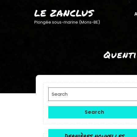
Skip
LE ZANCLUS
to
A
content
Plongée sous-marine (Mons-BE)
Quenti
Search
for:
Search
Dernières nouvelles