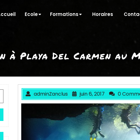
ccueil
Ecole
Formations
Horaires
Conta
n à Playa Del Carmen au 
adminZanclus
juin 6, 2017
0 Comm