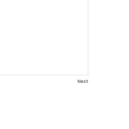
Next
Next
Post