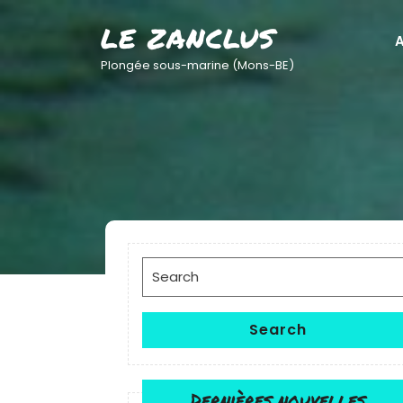
Skip
LE ZANCLUS
to
A
content
Plongée sous-marine (Mons-BE)
Search
for:
Search
Dernières nouvelles